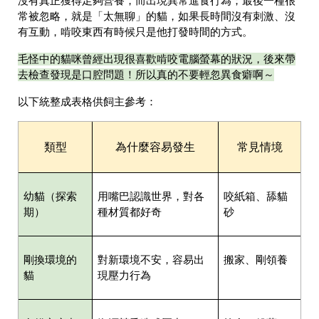
沒有真正獲得足夠營養，而出現異常進食行為；最後一種很
常被忽略，就是「太無聊」的貓，如果長時間沒有刺激、沒
有互動，啃咬東西有時候只是他打發時間的方式。
毛怪中的貓咪曾經出現很喜歡啃咬電腦螢幕的狀況，後來帶
去檢查發現是口腔問題！所以真的不要輕忽異食癖啊～
以下統整成表格供飼主參考：
類型
為什麼容易發生
常見情境
幼貓（探索
用嘴巴認識世界，對各
咬紙箱、舔貓
期）
種材質都好奇
砂
剛換環境的
對新環境不安，容易出
搬家、剛領養
貓
現壓力行為