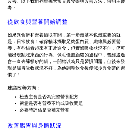
改善。以下我們列舉幾大常見異食癖與改善方法，供飼主參
考：
從飲食與營養開始調整
如果異食癖和營養攝取有關，第一步最基本也最重要的就
是：日常飲食！確保貓咪攝取足夠蛋白質、纖維與必要營
養，有些貓看起來有正常進食，但實際吸收狀況不佳，仍可
能出現亂吃東西的行為。像毛怪照顧貓的過程中，曾經遇過
會一直去舔貓砂的貓，一開始以為只是習慣問題，但後來發
現是腸胃吸收狀況不好，為他調整飲食後便減少異食癖的習
慣了！
建議改善方向：
檢查主食是否為完整營養配方
留意是否有營養不均或吸收問題
必要時評估是否補充營養
改善腸胃與身體狀況