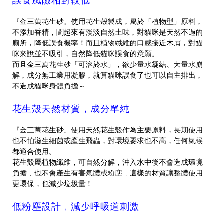
誤食風險相對較低
『金三萬花生砂』使用花生殼製成，屬於「植物型」原料，
不添加香精，聞起來有淡淡自然土味，對貓咪是天然不過的
廁所，降低誤食機率！而且植物纖維的口感接近木屑，對貓
咪來說並不吸引，自然降低貓咪誤食的意願。
而且金三萬花生砂「可溶於水」，欲少量水凝結、大量水崩
解，成分無工業用凝膠，就算貓咪誤食了也可以自主排出，
不造成貓咪身體負擔～
花生殼天然材質，成分單純
『金三萬花生砂』使用
天然花生殼
作為主要原料，長期使用
也不怕滋生細菌或產生飛蟲，對環境要求也不高，任何氣候
都適合使用。
花生殼屬植物纖維，可自然分解，沖入水中後不會造成環境
負擔，也不會產生有害氣體或粉塵，這樣的材質讓整體使用
更環保，也減少垃圾量！
低粉塵設計，減少呼吸道刺激