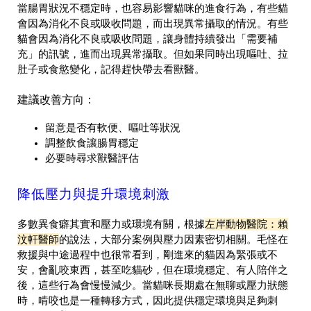
當腸胃狀況不穩定時，也容易影響貓咪的進食行為，有些貓
會因為消化不良或吸收問題，而出現異常攝取的情況。有些
貓會因為消化不良或吸收問題，讓身體持續發出「需要補
充」的訊號，進而出現異常攝取。但如果同時出現嘔吐、拉
肚子或食慾變化，記得趕快帶去看獸醫。
建議改善方向：
留意是否有軟便、嘔吐等狀況
調整飲食讓腸胃穩定
必要時尋求獸醫評估
降低壓力與提升環境刺激
多數異食癖其實和壓力或環境有關，根據
左岸動物醫院：賴
汶軒醫師
的說法，大部分案例與壓力因素密切相關。毛怪在
救援與中途過程中也很常看到，剛進來的貓因為緊張或不
安，會亂咬東西，甚至吃貓砂，但在環境穩定、有人陪伴之
後，這些行為會慢慢減少。當貓咪長期處在無聊或壓力狀態
時，啃咬也是一種轉移方式，因此提供穩定環境與足夠刺