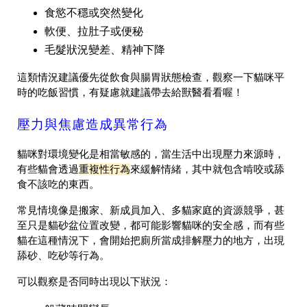
食慾不穩或突然變化
軟便、拉肚子或便秘
毛髮狀況變差、精神下降
這類情況建議優先從飲食與腸胃狀態檢查，觀察一下貓咪平
時的吃飯習慣，有疑慮就建議帶去給獸醫看看喔！
壓力與焦慮造成異常行為
貓咪對環境變化是相當敏感的，當生活中出現壓力來源時，
有些貓會透過
重複性行為
來緩解情緒，其中就包含啃咬或舔
食不該吃的東西。
常見情境像是搬家、新成員加入、多貓家庭的資源競爭，甚
至只是貓砂盆位置改變，都可能影響貓咪的安全感，而有些
貓在這種情況下，會開始把廁所當成排解壓力的地方，出現
舔砂、吃砂等行為。
可以觀察是否同時出現以下狀況：