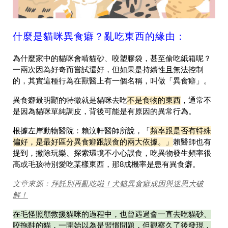
什麼是貓咪異食癖？亂吃東西的緣由：
為什麼家中的貓咪會啃貓砂、咬塑膠袋，甚至偷吃紙箱呢？
一兩次因為好奇而嘗試還好，但如果是持續性且無法控制
的，其實這種行為在獸醫上有一個名稱，叫做「異食癖」。
異食癖最明顯的特徵就是貓咪去吃
不是食物的東西
，通常不
是因為貓咪單純調皮，背後可能是有原因的異常行為。
根據
左岸動物醫院：賴汶軒醫師
所說，「
頻率跟是否有特殊
偏好，是最好區分異食癖跟誤食的兩大依據。」
賴醫師也有
提到，撇除玩樂、探索環境不小心誤食，吃異物發生頻率很
高或毛孩特別愛吃某樣東西，那8成機率是患有異食癖。
拜託別再亂吃啦！犬貓異食癖成因與迷思大破
文章來源：
解！
在毛怪照顧救援貓咪的過程中，也曾遇過會一直去吃貓砂、
咬拖鞋的貓，一開始以為是習慣問題，但觀察久了後發現，