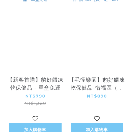
【新客首購】豹好餵凍
【毛怪樂園】豹好餵凍
乾保健品 - 單盒免運
乾保健品-惜福區（買
一送一區）
NT$790
NT$890
NT$1,380
加入購物車
加入購物車