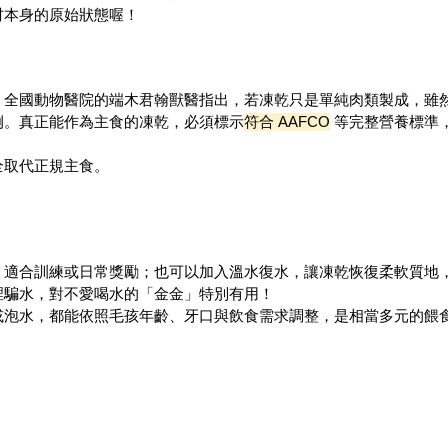
材本身的原始狀態喔！
。全國動物醫院的端木君翰獸醫指出，若凍乾只是單純肉類製成，雖
例。真正能作為主食的凍乾，必須標示
符合 AAFCO
等完整營養標準
全取代正規主食。
香，適合訓練或日常獎勵；也可以加入溫水復水，讓凍乾恢復柔軟質地
裡騙水，對不愛喝水的「金金」特別有用！
或泡水，都能依照毛孩年齡、牙口與飲食需求調整，是相當多元的餵