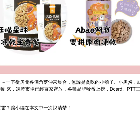
－－一下從房間各個角落沖來集合，無論是貪吃的小鬍子、小黑炭，
剛到來，凍乾市場已經百家齊放，各種品牌輪番上榜，Dcard、PTT
踩雷？讓小編在本文中一次說清楚！