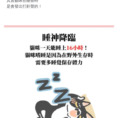
其實貓咪在睡覺時
是會發出打鼾聲的！