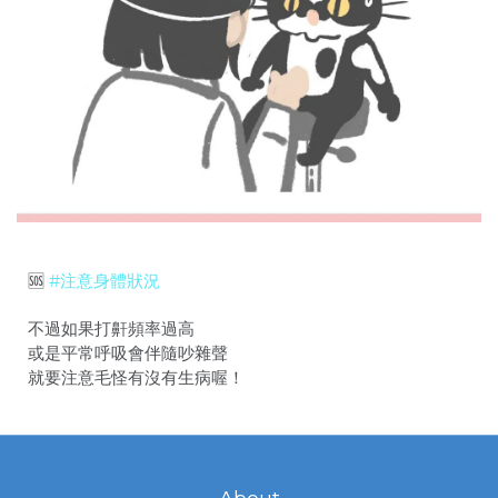
🆘
#注意身體狀況
不過如果打鼾頻率過高
或是平常呼吸會伴隨吵雜聲
就要注意毛怪有沒有生病喔！