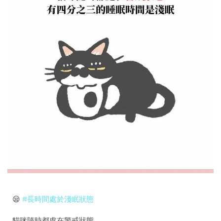
😪
#長時間處於淺眠狀態
貓咪隨時都處在警戒狀態