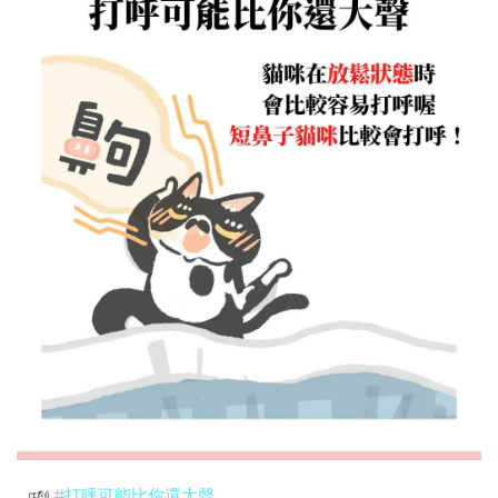
🕬
#打呼可能比你還大聲