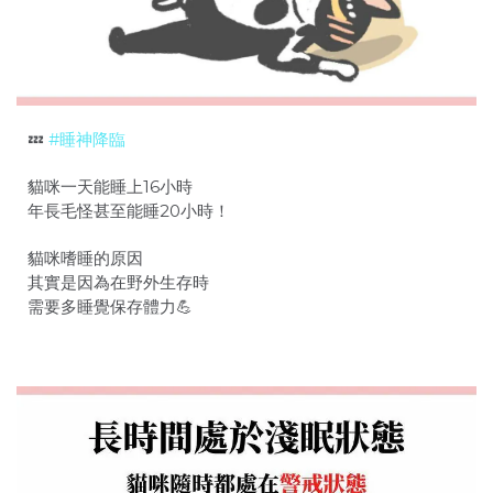
💤
#睡神降臨
貓咪一天能睡上16小時
年長毛怪甚至能睡20小時！
貓咪嗜睡的原因
其實是因為在野外生存時
需要多睡覺保存體力💪