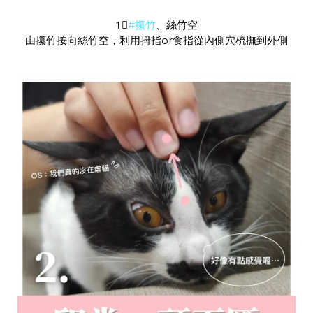
1⃣️
#攥竹
、絲竹空
由攥竹按向絲竹空，利用拇指or食指從內側穴梳撫到外側