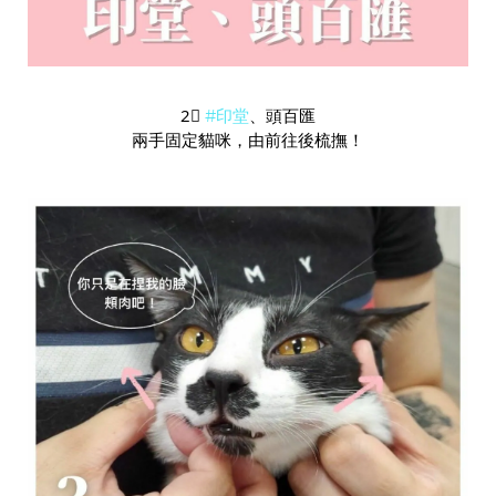
2⃣️
#印堂
、頭百匯
兩手固定貓咪，由前往後梳撫！