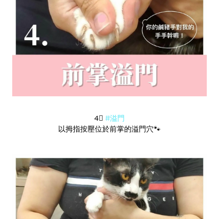
4⃣️
#溢門
以拇指按壓位於前掌的溢門穴🐾