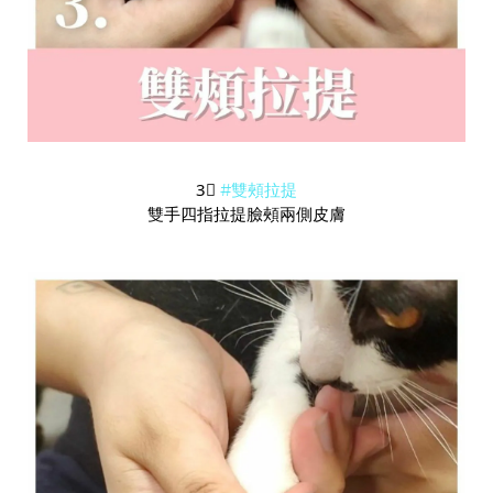
3⃣️
#雙頰拉提
雙手四指拉提臉頰兩側皮膚