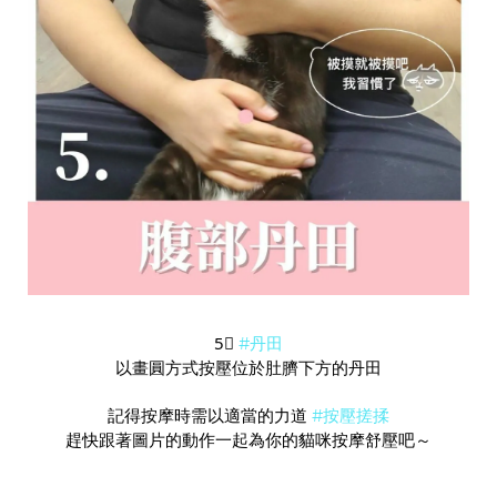
5⃣️
#丹田
以畫圓方式按壓位於肚臍下方的丹田
記得按摩時需以適當的力道
#按壓搓揉
趕快跟著圖片的動作一起為你的貓咪按摩舒壓吧～