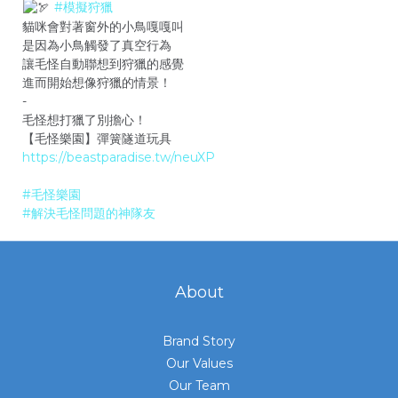
#模擬狩獵
貓咪會對著窗外的小鳥嘎嘎叫
是因為小鳥觸發了真空行為
讓毛怪自動聯想到狩獵的感覺
進而開始想像狩獵的情景！
-
毛怪想打獵了別擔心！
【毛怪樂園】彈簧隧道玩具
https://beastparadise.tw/neuXP
#毛怪樂園
#解決毛怪問題的神隊友
About
Brand Story
Our Values
Our Team