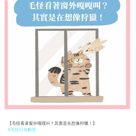
【毛怪看著窗外嘎嘎叫？其實是在想像狩獵！】
#毛怪行為解密