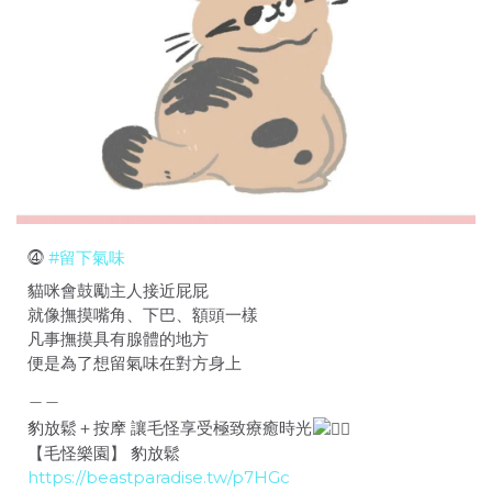
⓸
#留下氣味
貓咪會鼓勵主人接近屁屁
就像撫摸嘴角、下巴、額頭一樣
凡事撫摸具有腺體的地方
便是為了想留氣味在對方身上
＿＿
豹放鬆＋按摩 讓毛怪享受極致療癒時光
【毛怪樂園】 豹放鬆
https://beastparadise.tw/p7HGc