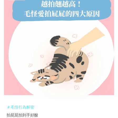
＃毛怪行為解密
拍屁屁拍到手好酸