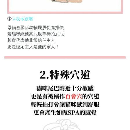
⓵
#表示親暱
母貓會舔舐幼貓屁股促進排便
若貓咪總翹高屁股等待拍屁屁
其實代表他非常信任主人
更是認定主人是他的家人！