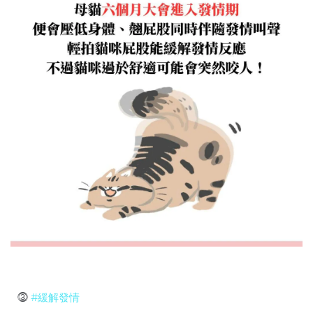
⓷
#緩解發情