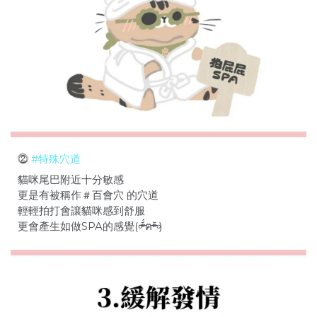
⓶
#特殊穴道
貓咪尾巴附近十分敏感
更是有被稱作＃百會穴 的穴道
輕輕拍打會讓貓咪感到舒服
更會產生如做SPA的感覺(৹ᵒ̴̶̷᷄́ฅᵒ̴̶̷᷅৹)