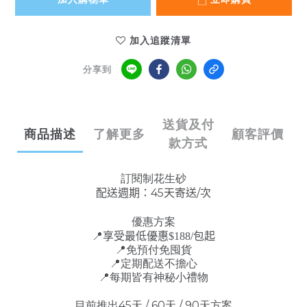
加入追蹤清單
分享到
送貨及付
商品描述
了解更多
顧客評價
款方式
訂閱制花生砂
配送週期：45天寄送
/
次
優惠方案
📍
享受最低優惠
$188/
包起
📍
免預付免囤貨
📍
定期配送不擔心
📍
每期皆有神秘小禮物
目前推出45天 / 60天 / 90天方案