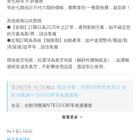
第七期享 8 折優惠
等於七期合計只付六期的價格，實際拿到 一整期免費，超划算！
其他規格以此類推
●【首期】訂購日為2025年之訂單，適用新制方案，如不確定您
的方案為新/舊，請洽客服
●定期訂閱為系統【無限期】自動產單，如中途需暫停/重啟/取
消/延後/提早等，請洽客服
環保真空包裝：此選項為真空包裝（貓砂外層無紙盒），如運輸
過程造成失真空，不影響使用品質，盡請安心使用。
至
08/08 16:00
截止
指定分類，毛怪88快閃會員日 全
館消費滿NT$888即享免運優惠
全店，全館消費滿NT$1200即享免運優惠
查看更多
NT$1,160
NT$976