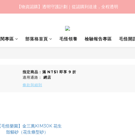
【物資認購】透明守護計劃｜從認購到送達，全程透明
毛怪樂園｜一起改變世界與動物的關係
毛怪樂園｜一起改變世界與動物的關係
訂閱專區
部落格首頁
毛怪領養
檢驗報告專區
毛怪開
指定商品：滿 NT$1 即享 9 折
適用通路：
網店
條款與細則