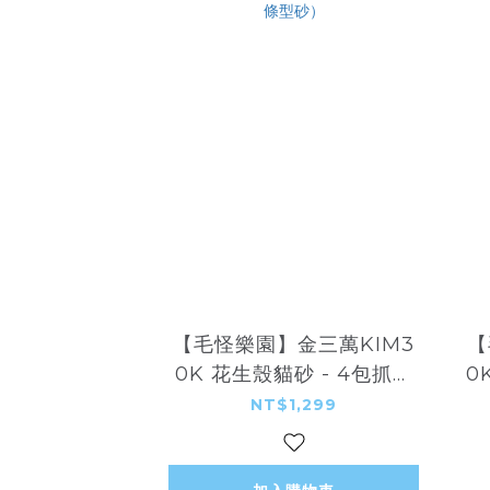
【毛怪樂園】金三萬KIM3
【
0K 花生殼貓砂 - 4包抓板
0
貓屋限定禮盒（花生條型
NT$1,299
砂）