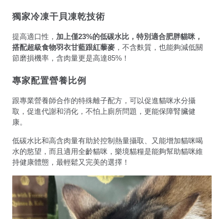
獨家冷凍干貝凍乾技術
提高適口性，
加上僅
的低碳水比，特別適合肥胖貓咪，
23%
搭配超級食物羽衣甘藍跟紅藜麥
，不含麩質，也能夠減低關
節磨損機率，含肉量更是高達
！
85%
專家配置營養比例
跟專業營養師合作的特殊離子配方，可以促進貓咪水分攝
取，促進代謝和消化，不怕上廁所問題，更能保障腎臟健
康。
低碳水比和高含肉量有助於控制熱量攝取、又能增加貓咪喝
水的慾望，而且適用全齡貓咪，樂境貓糧是能夠幫助貓咪維
持健康體態，最輕鬆又完美的選擇！