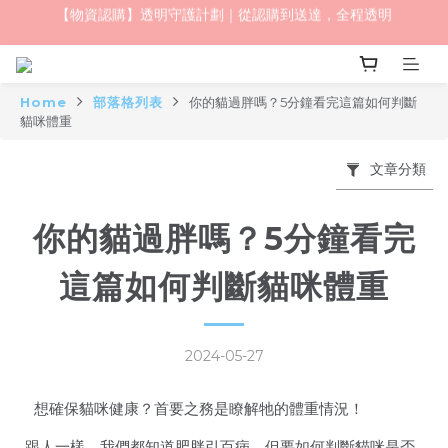
毛怪樂園｜一起改變世界與動物的關係
毛怪樂園｜一起改變世界與動物的關係
毛怪夏日寵物展開跑，全館最高獲$1500購物金，請點我查看優惠
Home
部落格列表
你的貓過胖嗎？5分鐘看完這篇如何判斷
【物資認購】透明守護計劃｜從認購到送達，全程透明
貓咪體重
毛怪樂園｜一起改變世界與動物的關係
文章分類
你的貓過胖嗎？5分鐘看完
這篇如何判斷貓咪體重
2024-05-27
想確保貓咪健康？首要之務是瞭解牠的體重情況！
跟人一樣，我們都知道肥胖引百病，但要如何判斷貓咪是否