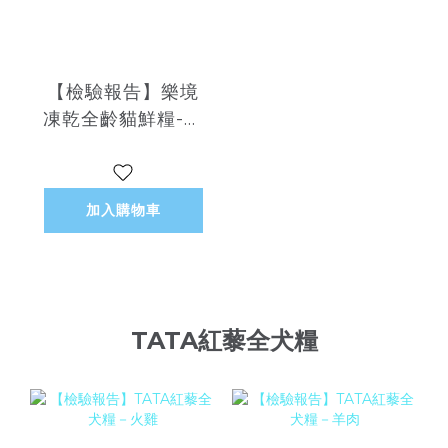
【檢驗報告】樂境
凍乾全齡貓鮮糧-全
魚凍乾干貝宴
加入購物車
TATA紅藜全犬糧