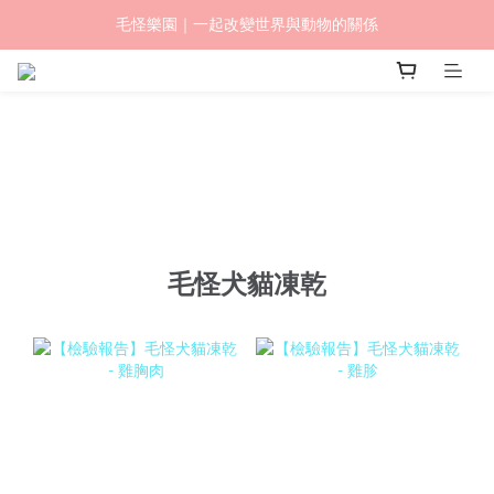
毛怪樂園｜一起改變世界與動物的關係
毛怪樂園｜一起改變世界與動物的關係
毛怪夏日寵物展開跑，全館最高獲$1500購物金，請點我查看優惠
【物資認購】透明守護計劃｜從認購到送達，全程透明
毛怪樂園｜一起改變世界與動物的關係
毛怪犬貓凍乾