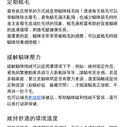
定期梳毛
最有效且簡單的方式就是替貓咪梳毛啦！透過每天梳毛可以
替貓咪除去廢毛，避免貓毛滿天亂飛，也減少貓咪舔毛時吃
進太多廢毛造成吐毛球的現象。
梳毛過程還有助於促進貓咪
的血液循環，刺激毛髮健康生長。
最重要的是，貓咪非常享受被梳毛的感覺，可以趁梳毛時跟
貓咪培養感情喔！
緩解貓咪壓力
緩解貓咪情緒可以從周遭環境下手，例如：維持固定作息、
避免頻繁搬動家具或引入新氣味等等，讓貓有安全感。若是
多貓家庭，要注意貓咪間是否有壓力來源，適度隔離或提供
足夠資源（如貓砂盆、躲藏空間），才能讓貓真正放鬆、不
再掉一肚子毛。
豹放鬆
也可以補充
保健品，幫助貓咪緩和情緒不緊張，還可
以進行泌尿保健。
維持舒適的環境溫度