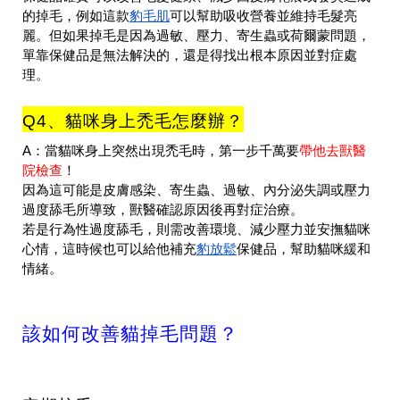
豹毛肌
的掉毛，例如這款
可以幫助吸收營養並維持毛髮亮
麗。但
如果掉毛是因為過敏、壓力、寄生蟲或荷爾蒙問題
，
單靠保健品是無法解決的，還是得找出根本原因並對症處
理。
Q4、貓咪身上禿毛怎麼辦？
A：當貓咪身上突然出現禿毛時，第一步千萬要
帶他去獸醫
院檢查
！
因為這可能是
皮膚感染、寄生蟲、過敏、內分泌失調或壓力
過度舔毛
所導致，獸醫確認原因後再對症治療。
若是行為性過度舔毛，則需改善環境、減少壓力並安撫貓咪
豹放鬆
心情，這時候也可以給他補充
保健品，幫助貓咪緩和
情緒。
該如何改善貓掉毛問題？