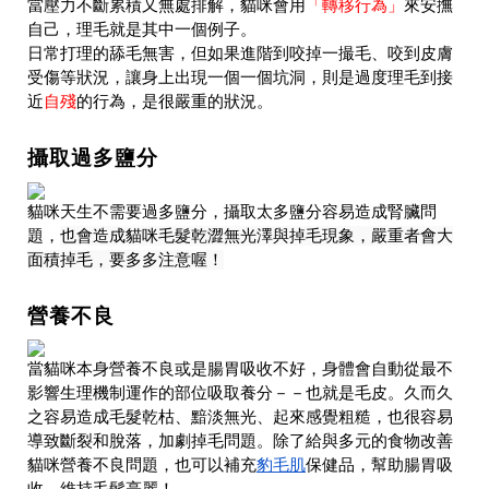
當壓力不斷累積又無處排解，貓咪會用
「轉移行為」
來安撫
自己，理毛就是其中一個例子。
日常打理的舔毛無害，但如果進階到咬掉一撮毛、咬到皮膚
受傷等狀況，讓身上出現一個一個坑洞，則是過度理毛到接
近
自殘
的行為，是很嚴重的狀況。
攝取過多鹽分
貓咪天生不需要過多鹽分，攝取太多鹽分容易造成腎臟問
題，
也會造成貓咪毛髮乾澀無光澤與掉毛現象，嚴重者會大
面積掉毛，要多多注意喔！
營養不良
當貓咪本身營養不良或是腸胃吸收不好，身體會自動從最不
影響生理機制運作的部位吸取養分－－也就是毛皮。久而久
之容易造成毛髮乾枯、黯淡無光、起來感覺粗糙，也很容易
導致斷裂和脫落，加劇掉毛問題。除了給與多元的食物改善
豹毛肌
貓咪營養不良問題，也可以補充
保健品，幫助腸胃吸