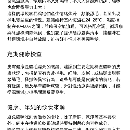
當氣溫飆高、環境悶熱又潮濕時，不只人會感到煩躁，貓咪
也會悶得壓力山大！
這樣的環境容易讓牠們產生情緒焦躁、頻繁舔毛，甚至出現
掉毛變嚴重的情況。建議維持室內恆溫在24–26°C、濕度控
制在40–60%之間，並確保空氣流通。可以搭配空調、循環扇
與除濕機調節氣候，也別忘了提供陰涼處與清水，讓貓咪在
舒適環境中自然放鬆，維持好心情才有美麗毛髮。
定期健康檢查
皮膚健康是貓毛漂亮的關鍵。建議飼主要定期檢查貓咪的皮
膚狀況，包括是否有異常掉毛、紅腫、皮屑，或貓咪出現頻
繁舔毛、搔抓等異常行為。這些都可能是皮膚病的前兆，若
有疑慮，應及早帶貓咪就醫，針對性治療與後續預防，才能
從源頭減少掉毛問題反覆發生。
健康、單純的飲食來源
避免貓咪吃到會過敏的食物，除了新鮮、乾淨等基本要求
外，飼主在挑選乾乾跟罐罐時要特別留心內容物成分。
許多市面上的罐罐雖然標榜是單一口味，但內容物卻混入其