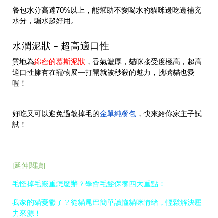
餐包水分高達
70%以上
，能幫助不愛喝水的貓咪邊吃邊補充
水分，騙水超好用。
水潤泥狀－超高適口性
質地為
綿密的慕斯泥狀
，香氣濃厚，貓咪接受度極高，超高
適口性擁有在寵物展一打開就被秒殺的魅力，挑嘴貓也愛
喔！
金單純餐包
好吃又可以避免過敏掉毛的
，快來給你家主子試
試！
[延伸閱讀]
毛怪掉毛嚴重怎麼辦？學會毛髮保養四大重點：
我家的貓憂鬱了？從貓尾巴簡單讀懂貓咪情緒，輕鬆解決壓
力來源！