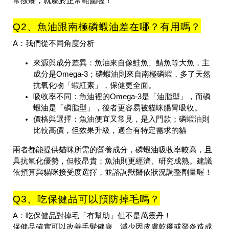
常搔癢，就屬於正常範圍喔！
Q2、魚油跟南極磷蝦油差在哪？有用嗎？
A：我們從不同角度分析
來源與成分差異
：魚油來自像鮭魚、鯖魚等大魚，主
成分是Omega-3；磷蝦油則來自南極磷蝦，多了天然
抗氧化物「蝦紅素」，保健更全面。
吸收率不同
：魚油裡的Omega-3是「油脂型」，而磷
蝦油是「磷脂型」，後者更容易被貓咪腸胃吸收。
價格與選擇
：魚油便宜又常見，是入門款；磷蝦油則
比較高價，但效果升級，適合有特定需求的貓
兩者都能提供貓咪所需的營養成分，磷蝦油吸收率較高，且
具抗氧化優勢，但較昂貴；魚油則更經濟、研究成熟。建議
依預算與貓咪接受度選擇，並諮詢獸醫依狀況調整劑量喔！
Q3、吃保健品可以預防掉毛嗎？
A：吃保健品對掉毛「有幫助」但不是萬靈丹！
保健品確實可以改善毛髮健康、減少因皮膚乾癢或發炎造成