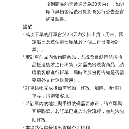
收到商品的天數通常為30天內），如遇
廠商無預警延後出貨將會另行公告至官
網及臉書。
提醒：
²
成功下單的訂單會於2-3天內安排出貨（周末、國
定假日及連假則會順延於下個工作日開始計
算）
。
²
若訂單商品內含預購商品，系統會自動待預購商
品抵達後才進行出貨（如需先出現貨商品，請
聯繫客服進行拆單，屆時客服會再告知是否需
要額外支付運送費用）。
²
訂單結帳完成後如需異動、修改、加購、拆併訂
單等，請聯繫客服。
若訂單內的地址與手機號碼需要修正，請立即與
²
客服聯繫。若訂單已進入出貨流程，恕無法協
助修改。
²
本網站保留最後出貨與否之權利