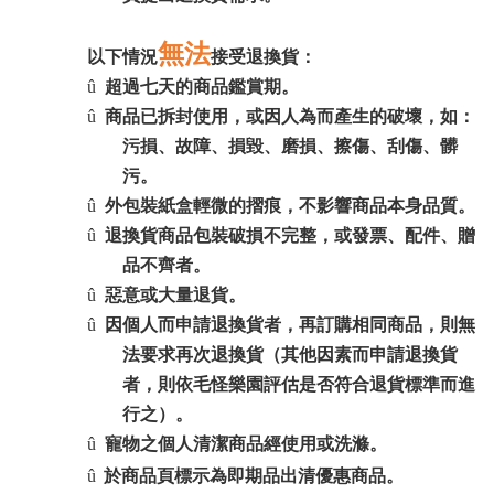
無法
以下情況
接受退換貨：
û
超過七天的商品鑑賞期。
û
商品已拆封使用，或因人為而產生的破壞，如：
污損、故障、損毀、磨損、擦傷、刮傷、髒
污。
û
外包裝紙盒輕微的摺痕，不影響商品本身品質。
û
退換貨商品包裝破損不完整，或發票、配件、贈
品不齊者。
û
惡意或大量退貨。
û
因個人而申請退換貨者，再訂購相同商品，則無
法要求再次退換貨（其他因素而申請退換貨
者，則依毛怪樂園評估是否符合退貨標準而進
行之）。
û
寵物之個人清潔商品經使用或洗滌。
û
於商品頁標示為即期品出清優惠商品。