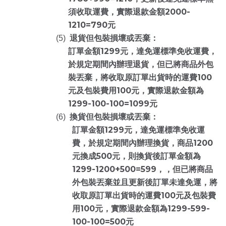
2000-
須收取運費，實際退款金額
1210=790
元
(5)
退貨但包裝損壞或丟棄：
1299
訂單金額
元，達免運標準免收運費，
於規定期間內辦理退貨，但已將商品外包
100
裝丟棄，將收取原訂單出貨時的運費
100
元及包裝費用
元，實際退款金額為
1299-100-100=1099
元
(6)
換貨但包裝損壞或丟棄：
1299
訂單金額
元，達免運標準免收運
1200
費，於規定期間內辦理換貨，商品
500
元換成
元，則換貨後訂單金額為
1299-1200+500=599
，，但已將商品
外包裝丟棄並且更新後訂單未達免運，將
100
收取原訂單出貨時的運費
元及包裝費
100
1299-599-
用
元，實際退款金額為
100-100=500
元