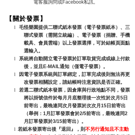
電客服詢問或
Facebook
私訊。
【關於發票】
l
毛怪樂園提供二聯式紙本發票（電子發票紙本）、三
聯式發票（需開立統編）、電子發票（捐贈、手機
載具、會員雲端）以上發票選擇，可於結帳頁面點
選輸入。
l
系統將自動開立電子發票於訂單取貨完成或線上付款
後，並且E-MAIL通知（僅電子發票）
。
l
因電子發票系統與訂單綁定，訂單完成後則無法再更
改發票相關設定，請結帳時注意資訊是否正確
。
l
若選二聯式紙本發票，因倉庫與行政地點不同，發票
將以掛號信件於每月月底整理後一次性於次月5日
前寄出，最晚連同次月發票於次次月15日前寄出
（舉例：1月訂單發票會於2/5前寄出，最晚連同2
月訂單發票於3/15前寄出）
。
l
若紙本發票寄出後『退回』，則
不另行通知且不主動