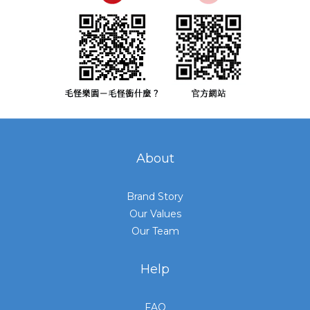
About
Brand Story
Our Values
Our Team
Help
FAQ