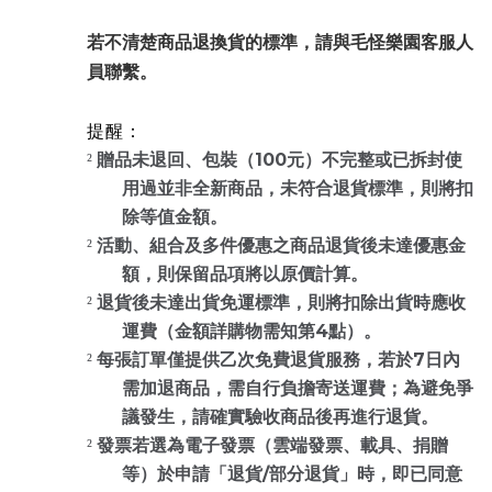
若不清楚商品退換貨的標準，請與毛怪樂園客服人
員聯繫。
提醒：
100
²
贈品未退回、包裝（
元）不完整或已拆封使
用過並非全新商品，未符合退貨標準，則將扣
除等值金額。
²
活動、組合及多件優惠之商品退貨後未達優惠金
額，則保留品項將以原價計算。
²
退貨後未達出貨免運標準，則將扣除出貨時應收
4
運費（金額詳購物需知第
點）。
7
²
每張訂單僅提供乙次免費退貨服務，若於
日內
需加退商品，需自行負擔寄送運費；為避免爭
議發生，請確實驗收商品後再進行退貨。
²
發票若選為電子發票（雲端發票、載具、捐贈
/
等）於申請「退貨
部分退貨」時，即已同意