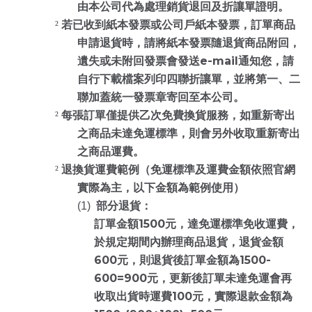
由本公司代為處理銷貨退回及折讓單證明。
²
若已收到紙本發票或公司戶紙本發票，訂單商品
申請退貨時，請將紙本發票隨退貨商品附回，
e-mail
遺失或未附回發票會發送
通知您，請
自行下載檔案列印四聯折讓單，並將第一、二
聯加蓋統一發票章寄回至本公司。
²
每張訂單僅提供乙次免費換貨服務，如重新寄出
之商品未達免運標準，則會另外收取重新寄出
之商品運費。
²
退換貨運費範例（免運標準及運費金額依照官網
實際為主，以下金額為範例使用）
(1)
部分退貨：
1500
訂單金額
元，達免運標準免收運費，
於規定期間內辦理商品退貨，退貨金額
600
1500-
元，則退貨後訂單金額為
600=900
元，更新後訂單未達免運會再
100
收取出貨時運費
元，實際退款金額為