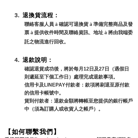
3.
退換貨流程：
聯絡客服人員
à
確認可退換貨
à
準備完整商品及發
票
à
提供收件時間及聯絡資訊、地址
à
將由我端委
託之物流進行回收。
4.
退款說明：
確認退貨成功後，將於每月12日及27日（遇假日
則遞延至下個工作日）處理完成退款事項。
信用卡及LINEPAY付款者：款項將刷退至原付款
的信用卡帳號中。
貨到付款者：退款金額將轉帳至您提供的銀行帳戶
中（須為訂購人或收貨人之帳戶）。
【如何聯繫我們】