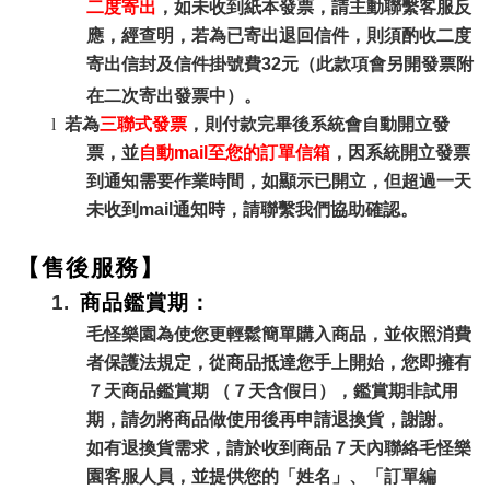
二度寄出
，如未收到紙本發票，請主動聯繫客服反
應，經查明，若為已寄出退回信件，則須酌收二度
寄出信封及信件掛號費32元（此款項會另開發票附
在二次寄出發票中）
。
l
若為
三聯式發票
，則付款完畢後系統會自動開立發
票，並
自動mail至您的訂單信箱
，因系統開立發票
到通知需要作業時間，如顯示已開立，但超過一天
未收到mail通知時，請聯繫我們協助確認
。
【售後服務】
1.
商品鑑賞期：
毛怪樂園為使您更輕鬆簡單購入商品，並依照消費
者保護法規定，從商品抵達您手上開始，您即擁有
７天商品鑑賞期 （７天含假日），鑑賞期非試用
期，請勿將商品做使用後再申請退換貨，謝謝。
如有退換貨需求，請於收到商品７天內聯絡毛怪樂
園客服人員，並提供您的「姓名」、「訂單編