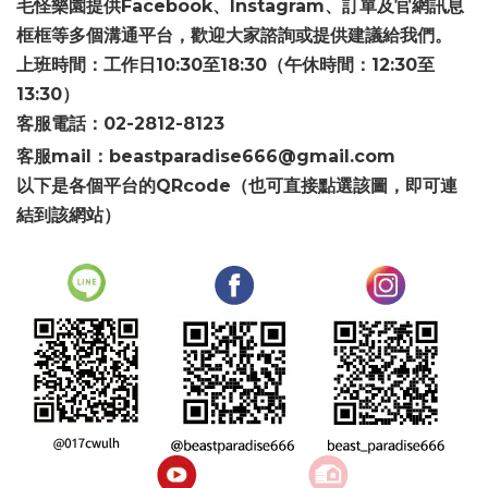
Facebook
Instagram
毛怪樂園提供
、
、訂單及官網訊息
框框等多個溝通平台，歡迎大家諮詢或提供建議給我們。
10:30
18:30
12:30
上班時間：工作日
至
（午休時間：
至
13:30
）
02-2812-8123
客服電話：
mail
beastparadise666@gmail.com
客服
：
以下是各個平台的QRcode（也可直接點選該圖，即可連
結到該網站）