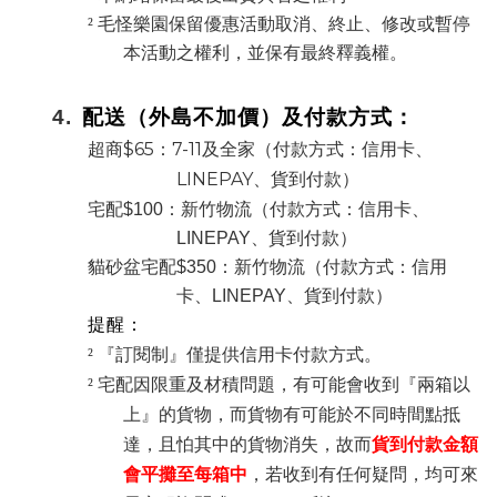
²
毛怪樂園
保留優惠活動取消、終止、修改或暫停
本活動之權利，並保有最終釋義權。
4.
配送（外島不加價）及付款方式：
$65
7-11
超商
：
及全家（付款方式：信用卡、
LINEPAY
、貨到付款）
宅配
$100
：新竹物流（付款方式：信用卡、
LINEPAY
、貨到付款）
貓砂盆宅配$350：新竹物流（付款方式：信用
卡、LINEPAY、貨到付款）
提醒：
²
『訂閱制』僅提供信用卡付款方式。
²
宅配因限重及材積問題，有可能會收到『兩箱以
上』的貨物，而貨物有可能於不同時間點抵
貨到付款金額
達，且怕其中的貨物消失，故而
會平攤至每箱中
，若收到有任何疑問，均可來