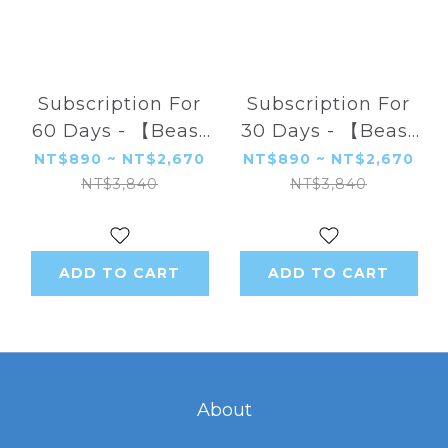
Subscription For
Subscription For
60 Days - 【Beast
30 Days - 【Beast
Paradise】
Paradise】
NT$890 ~ NT$2,670
NT$890 ~ NT$2,670
BAOBAO FEED
BAOBAO FEED
NT$3,840
NT$3,840
ADD TO CART
ADD TO CART
About