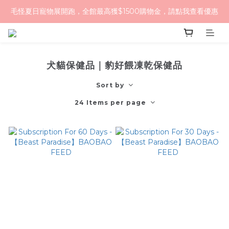
毛怪夏日寵物展開跑，全館最高獲$1500購物金，請點我查看優惠
毛怪樂園｜一起改變世界與動物的關係
【物資認購】透明守護計劃｜從認購到送達，全程透明
毛怪樂園｜一起改變世界與動物的關係
犬貓保健品｜豹好餵凍乾保健品
Sort by
24 Items per page